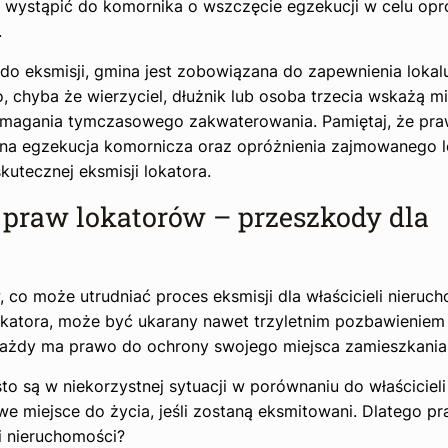
i wystąpić do komornika o wszczęcie egzekucji w celu opr
.
do eksmisji, gmina jest zobowiązana do zapewnienia lokal
chyba że wierzyciel, dłużnik lub osoba trzecia wskażą mi
ymagania tymczasowego zakwaterowania. Pamiętaj, że pr
a egzekucja komornicza oraz opróżnienia zajmowanego l
kutecznej eksmisji lokatora.
praw lokatorów – przeszkody dla
co może utrudniać proces eksmisji dla właścicieli nieruch
lokatora, może być ukarany nawet trzyletnim pozbawieniem
ażdy ma prawo do ochrony swojego miejsca zamieszkania
to są w niekorzystnej sytuacji w porównaniu do właścicieli
e miejsce do życia, jeśli zostaną eksmitowani. Dlatego pr
i nieruchomości?