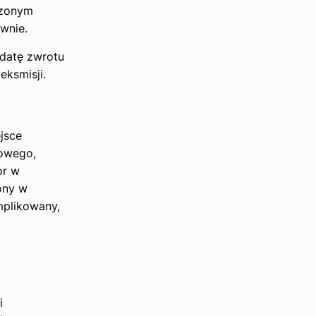
czonym
wnie.
 datę zwrotu
eksmisji.
jsce
dowego,
or w
ony w
mplikowany,
i