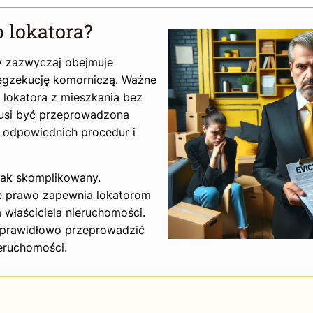
 lokatora?
ry zazwyczaj obejmuje
egzekucję komorniczą. Ważne
 lokatora z mieszkania bez
musi być przeprowadzona
 odpowiednich procedur i
 tak skomplikowany.
ie prawo zapewnia lokatorom
 właściciela nieruchomości.
k prawidłowo przeprowadzić
ieruchomości.