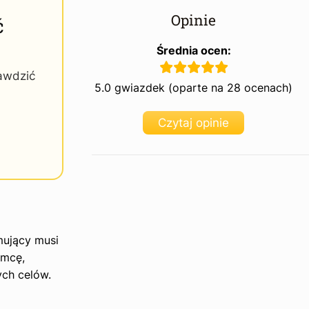
Opinie
ć
Średnia ocen:
rawdzić
5.0 gwiazdek (oparte na 28 ocenach)
Czytaj opinie
mujący musi
emcę,
ych celów.