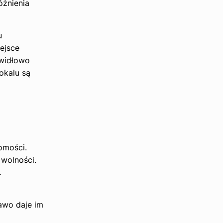
óżnienia
u
ejsce
awidłowo
okalu są
omości.
 wolności.
.
awo daje im