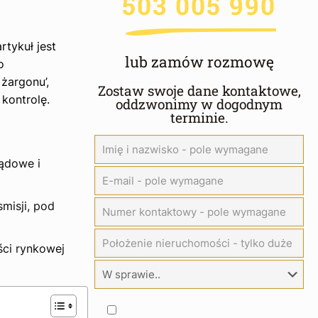
503 005 990
tykuł jest
lub zamów rozmowę
o
żargonu’,
Zostaw swoje dane kontaktowe,
kontrolę.
oddzwonimy w dogodnym
terminie.
ądowe i
misji, pod
ści rynkowej