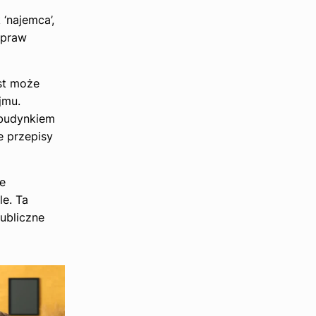
‘najemca’,
 praw
st może
jmu.
 budynkiem
e przepisy
e
le. Ta
publiczne