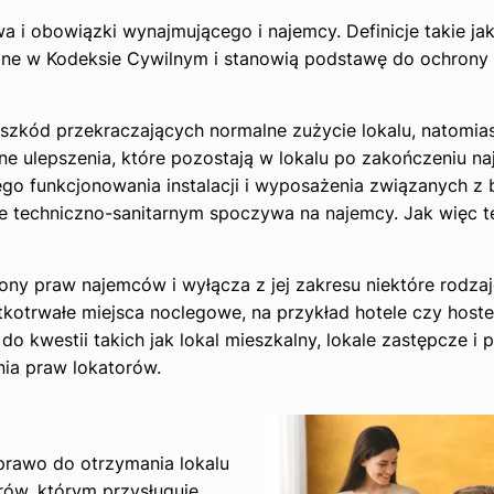
 i obowiązki wynajmującego i najemcy. Definicje takie jak 
reślone w Kodeksie Cywilnym i stanowią podstawę do ochrony
 szkód przekraczających normalne zużycie lokalu, natomia
ulepszenia, które pozostają w lokalu po zakończeniu na
ego funkcjonowania instalacji i wyposażenia związanych z
ie techniczno-sanitarnym spoczywa na najemcy. Jak więc t
ny praw najemców i wyłącza z jej zakresu niektóre rodzaj
kotrwałe miejsca noclegowe, na przykład hotele czy hoste
o kwestii takich jak lokal mieszkalny, lokale zastępcze i 
nia praw lokatorów.
prawo do otrzymania lokalu
rów, którym przysługuje