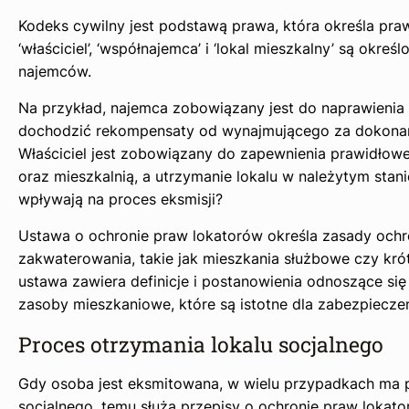
Kodeks cywilny jest podstawą prawa, która określa prawa
‘właściciel’, ‘współnajemca’ i ‘lokal mieszkalny’ są ok
najemców.
Na przykład, najemca zobowiązany jest do naprawienia
dochodzić rekompensaty od wynajmującego za dokonane 
Właściciel jest zobowiązany do zapewnienia prawidłow
oraz mieszkalnią, a utrzymanie lokalu w należytym stan
wpływają na proces eksmisji?
Ustawa o ochronie praw lokatorów określa zasady ochro
zakwaterowania, takie jak mieszkania służbowe czy krót
ustawa zawiera definicje i postanowienia odnoszące się d
zasoby mieszkaniowe, które są istotne dla zabezpiecze
Proces otrzymania lokalu socjalnego
Gdy osoba jest eksmitowana, w wielu przypadkach ma 
socjalnego, temu służą przepisy o ochronie praw lokato