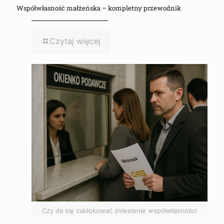
Współwłasność małżeńska – kompletny przewodnik
Czytaj więcej
Czy da się zablokować zniesienie współwłasności